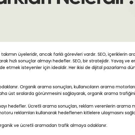
ynı takımın üyeleridir, ancak farklı görevleri vardır. SEO, içerikler
ak hızlı sonuçlar almayı hedefler. SEO, bir stratejidir. Yavaş ve emi
e etmek isteyenler için idealdir. Her ikisi de dijital pazarlama dü
aklanır. Organik arama sonuçları, kullanıcıların arama motorlarına
a üst sıralarda görünmesini sağlayarak, organik arama trafiğini 
ı hedefler. Ücretli arama sonuçları, reklam verenlerin arama mot
oru reklamları kullanarak hedeflenen kitlelere ulaşmasını sağlar v
rganik ve ücretli aramadan trafik almaya odaklanır.