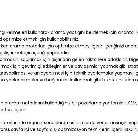
i kelimeleri kullanarak arama yaptığını belirlemek için anahtar k
zi optimize etmek için kullanabilirsiniz.
ken arama motorları için optimize etmeyi içerir. İçeriğinizi anahta
geliştirmek için içeriği yapılandırır.
azanmasını sağlamak için dışarıdan gelen faktörlere odaklanır. Diğer
rmak için çevrimiçi etkileşimler ve paylaşımlar yapmak gibi strateji
arayabilmesi ve anlayabilmesi için teknik ayarlamalar yapmayı içe
gün yönlendirmeler ve bağlantılar kullanmak gibi teknik unsurlara 
 arama motorlarını kullandığınız bir pazarlama yöntemidir. SEM, 
 türü içerir.
rlarında organik sonuçlarda üst sıralarda yer alması için yapıla
yonu, sayfa içi ve sayfa dışı optimizasyon tekniklerini içerir. SE