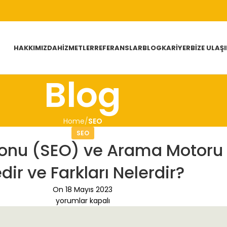
HAKKIMIZDA
HIZMETLER
REFERANSLAR
BLOG
KARIYER
BIZE ULAŞ
Blog
Home
SEO
SEO
onu (SEO) ve Arama Motoru 
dir ve Farkları Nelerdir?
On 18 Mayıs 2023
yorumlar kapalı