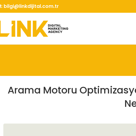
M:
bilgi@linkdijital.com.tr
Arama Motoru Optimizasy
Ne