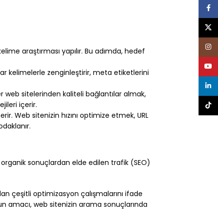
Face
X
Inst
elime araştırması yapılır. Bu adımda, hedef
YouT
r kelimelerle zenginleştirir, meta etiketlerini
linke
 web sitelerinden kaliteli bağlantılar almak,
leri içerir.
TikTo
rir. Web sitenizin hızını optimize etmek, URL
odaklanır.
organik sonuçlardan elde edilen trafik (SEO)
n çeşitli optimizasyon çalışmalarını ifade
O’nun amacı, web sitenizin arama sonuçlarında