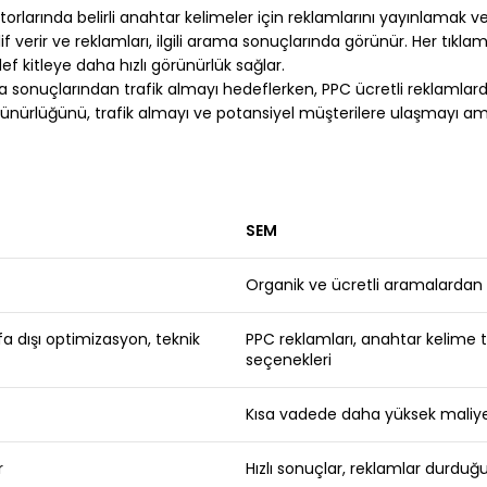
arında belirli anahtar kelimeler için reklamlarını yayınlamak v
lif verir ve reklamları, ilgili arama sonuçlarında görünür. Her tıkla
 kitleye daha hızlı görünürlük sağlar.
 sonuçlarından trafik almayı hedeflerken, PPC ücretli reklamlard
ünürlüğünü, trafik almayı ve potansiyel müşterilere ulaşmayı am
SEM
Organik ve ücretli aramalardan 
fa dışı optimizasyon, teknik
PPC reklamları, anahtar kelime t
seçenekleri
Kısa vadede daha yüksek maliy
r
Hızlı sonuçlar, reklamlar durduğ