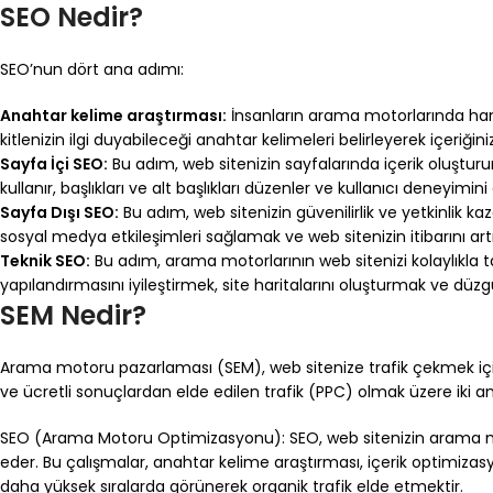
SEO Nedir?
SEO’nun dört ana adımı:
Anahtar kelime araştırması:
İnsanların arama motorlarında hang
kitlenizin ilgi duyabileceği anahtar kelimeleri belirleyerek içeriğini
Sayfa İçi SEO:
Bu adım, web sitenizin sayfalarında içerik oluşturur
kullanır, başlıkları ve alt başlıkları düzenler ve kullanıcı deneyimini 
Sayfa Dışı SEO:
Bu adım, web sitenizin güvenilirlik ve yetkinlik k
sosyal medya etkileşimleri sağlamak ve web sitenizin itibarını artı
Teknik SEO:
Bu adım, arama motorlarının web sitenizi kolaylıkla t
yapılandırmasını iyileştirmek, site haritalarını oluşturmak ve düz
SEM Nedir?
Arama motoru pazarlaması (SEM), web sitenize trafik çekmek için
ve ücretli sonuçlardan elde edilen trafik (PPC) olmak üzere iki ana
SEO (Arama Motoru Optimizasyonu): SEO, web sitenizin arama moto
eder. Bu çalışmalar, anahtar kelime araştırması, içerik optimizas
daha yüksek sıralarda görünerek organik trafik elde etmektir.